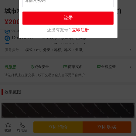
城市地标：天津奥林匹克中心体育场(1小时)
登录
¥
200000.00
01:59:39
189****2617
联系了该媒体所在商家
还没有账号?
立即注册
12:40:20
177****7961
联系了该媒体所在商家
04:12:36
181****8167
联系了该媒体所在商家
服务参数
模式：cpt
,
分类：地标
,
地区：天津
,
04:16:44
181****0078
联系了该媒体所在商家
01:50:54
192****2334
联系了该媒体所在商家
03:40:56
157****6971
联系了该媒体所在商家
资金安全
商家实名
全程监管
10:08:47
155****5272
联系了该媒体所在商家
请选择线上担保交易，线下交易资金安全不受平台保护
02:32:27
176****3456
联系了该媒体所在商家
04:09:07
182****6963
联系了该媒体所在商家
效果截图
11:44:28
130****3379
联系了该媒体所在商家
08:36:41
191****0991
联系了该媒体所在商家
05:24:34
186****8762
联系了该媒体所在商家
06:11:20
166****9198
联系了该媒体所在商家
05:17:23
182****1341
联系了该媒体所在商家
立即询价
立即购买
收藏
打电话
03:00:41
153****4020
联系了该媒体所在商家