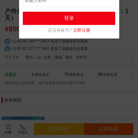
户外广告_苏州观前街主街大屏（投放时间：1
天）
登录
¥
8000.00
还没有账号?
立即注册
01:59:39
189****2617
联系了该媒体所在商家
12:40:20
177****7961
联系了该媒体所在商家
04:12:36
181****8167
联系了该媒体所在商家
服务参数
模式：cpt
,
分类：商超
,
地区：苏州市
,
04:16:44
181****0078
联系了该媒体所在商家
01:50:54
192****2334
联系了该媒体所在商家
资金安全
商家实名
全程监管
03:40:56
157****6971
联系了该媒体所在商家
请选择线上担保交易，线下交易资金安全不受平台保护
10:08:47
155****5272
联系了该媒体所在商家
02:32:27
176****3456
联系了该媒体所在商家
效果截图
04:09:07
182****6963
联系了该媒体所在商家
11:44:28
130****3379
联系了该媒体所在商家
08:36:41
191****0991
联系了该媒体所在商家
05:24:34
186****8762
联系了该媒体所在商家
立即询价
立即购买
06:11:20
166****9198
联系了该媒体所在商家
收藏
打电话
05:17:23
182****1341
联系了该媒体所在商家