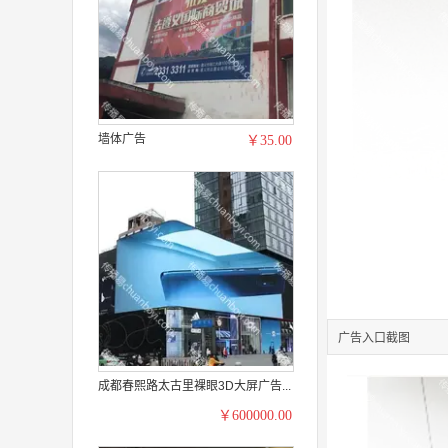
墙体广告
￥35.00
广告入口截图
成都春熙路太古里裸眼3D大屏广告...
￥600000.00