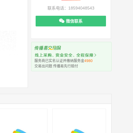
联系电话：18594048543
微信联系
机下单更便捷
服务商已实名认证并缴纳服务金
4980
交易出问题 传播易先行赔付