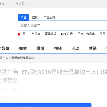
社群
传播号
产品
招标
广告公司
热:
广告投放
媒体邀请
DSP广告
甲方广告需求
美国
自媒体
微信
微博
视频
活动
营销
单边出入口楼梯单侧梯牌套装
地铁广告_成都地铁18号线全线单边出入口
梯牌套装
向地区： 成都市
类：地铁
费模式：cpt