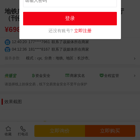
地铁广告_长沙地铁4号线湖南大学品牌站厅
（刊例价：6折）
登录
¥
698000.00
还没有账号?
立即注册
12:40:20
177****7961
联系了该媒体所在商家
04:12:36
181****8167
联系了该媒体所在商家
04:16:44
181****0078
联系了该媒体所在商家
服务参数
模式：cpt
,
分类：地铁
,
地区：长沙市
,
01:50:54
192****2334
联系了该媒体所在商家
03:40:56
157****6971
联系了该媒体所在商家
资金安全
商家实名
全程监管
10:08:47
155****5272
联系了该媒体所在商家
请选择线上担保交易，线下交易资金安全不受平台保护
02:32:27
176****3456
联系了该媒体所在商家
04:09:07
182****6963
联系了该媒体所在商家
效果截图
11:44:28
130****3379
联系了该媒体所在商家
08:36:41
191****0991
联系了该媒体所在商家
05:24:34
186****8762
联系了该媒体所在商家
06:11:20
166****9198
联系了该媒体所在商家
立即询价
立即购买
05:17:23
182****1341
联系了该媒体所在商家
收藏
打电话
03:00:41
153****4020
联系了该媒体所在商家