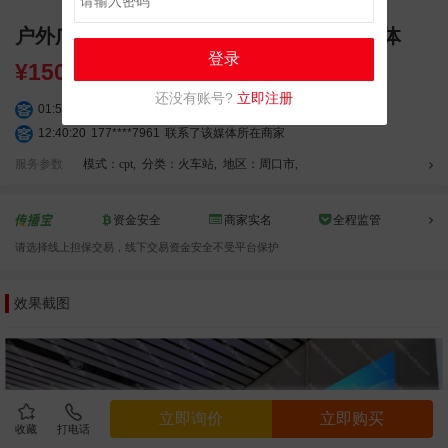
户外广告 河南周口火车站出站大厅灯箱媒体
登录
¥
15000.00
还没有账号?
立即注册
01:59:39
189****2617
联系了该媒体所在商家
12:40:20
177****7961
联系了该媒体所在商家
04:12:36
181****8167
联系了该媒体所在商家
服务参数
模式：cpt
,
分类：火车站
,
地区：周口市
,
04:16:44
181****0078
联系了该媒体所在商家
01:50:54
192****2334
联系了该媒体所在商家
资金安全
商家实名
全程监管
03:40:56
157****6971
联系了该媒体所在商家
请选择线上担保交易，线下交易资金安全不受平台保护
10:08:47
155****5272
联系了该媒体所在商家
02:32:27
176****3456
联系了该媒体所在商家
04:09:07
182****6963
联系了该媒体所在商家
效果截图
11:44:28
130****3379
联系了该媒体所在商家
08:36:41
191****0991
联系了该媒体所在商家
05:24:34
186****8762
联系了该媒体所在商家
06:11:20
166****9198
联系了该媒体所在商家
05:17:23
182****1341
联系了该媒体所在商家
立即询价
立即购买
收藏
打电话
03:00:41
153****4020
联系了该媒体所在商家