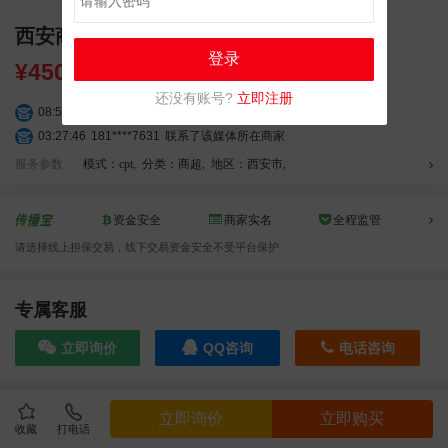
西安商圈停车场地下车库广告招商
登录
¥
45000.00
还没有账号?
立即注册
08:52:47
155****6115
联系了该媒体所在商家
03:27:46
181****7631
联系了该媒体所在商家
03:18:49
173****0620
联系了该媒体所在商家
服务参数
模式：cpt
,
分类：商超
,
地区：西安市
,
03:20:56
156****3374
联系了该媒体所在商家
03:42:33
158****0746
联系了该媒体所在商家
资金安全
商家实名
全程监管
01:59:39
189****2617
联系了该媒体所在商家
请选择线上担保交易，线下交易资金安全不受平台保护
12:40:20
177****7961
联系了该媒体所在商家
04:12:36
181****8167
联系了该媒体所在商家
03:23:40
136****6152
联系了该媒体所在商家
专属客服
04:16:44
181****0078
联系了该媒体所在商家
立即询价
QQ咨询
电话咨询
01:50:54
192****2334
联系了该媒体所在商家
03:40:56
157****6971
联系了该媒体所在商家
10:08:47
155****5272
联系了该媒体所在商家
效果截图
立即询价
立即购买
02:32:27
176****3456
联系了该媒体所在商家
收藏
打电话