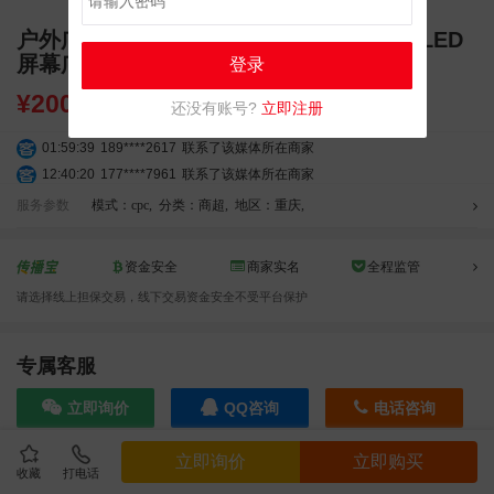
户外广告 重庆江北区观音桥茂业天地高清LED
屏幕广告推广
登录
¥
20000.00
还没有账号?
立即注册
01:59:39
189****2617
联系了该媒体所在商家
12:40:20
177****7961
联系了该媒体所在商家
04:12:36
181****8167
联系了该媒体所在商家
服务参数
模式：cpc
,
分类：商超
,
地区：重庆
,
04:16:44
181****0078
联系了该媒体所在商家
01:50:54
192****2334
联系了该媒体所在商家
资金安全
商家实名
全程监管
03:40:56
157****6971
联系了该媒体所在商家
请选择线上担保交易，线下交易资金安全不受平台保护
10:08:47
155****5272
联系了该媒体所在商家
02:32:27
176****3456
联系了该媒体所在商家
04:09:07
182****6963
联系了该媒体所在商家
专属客服
11:44:28
130****3379
联系了该媒体所在商家
立即询价
QQ咨询
电话咨询
08:36:41
191****0991
联系了该媒体所在商家
05:24:34
186****8762
联系了该媒体所在商家
立即询价
立即购买
06:11:20
166****9198
联系了该媒体所在商家
收藏
打电话
效果截图
05:17:23
182****1341
联系了该媒体所在商家