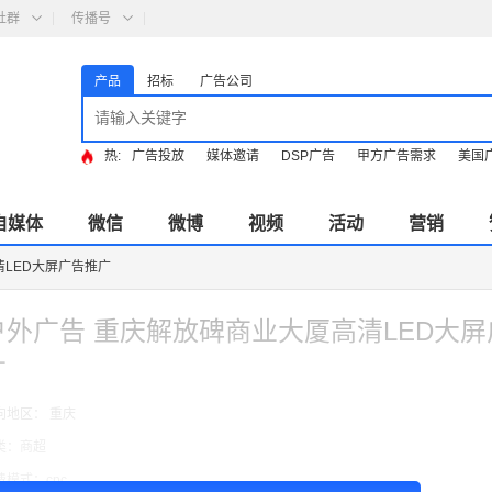
社群
传播号
产品
招标
广告公司
热:
广告投放
媒体邀请
DSP广告
甲方广告需求
美国
自媒体
微信
微博
视频
活动
营销
清LED大屏广告推广
户外广告 重庆解放碑商业大厦高清LED大
广
向地区： 重庆
类：商超
费模式：cpc