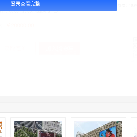
登录查看完整
告投放注意事项：媒体形式：LED，媒体尺寸：13.68m ×31.2m =426㎡，频次：15秒
时间：08:00－23:00，投放周期：1天
￥20000.00
格：
加入购物车
获取底价
手
03:40:56
157****6971
联系了该媒体所在商家
10:08:47
155****5272
联系了该媒体所在商家
02:32:27
176****3456
联系了该媒体所在商家
04:09:07
182****6963
联系了该媒体所在商家
11:44:28
130****3379
联系了该媒体所在商家
08:36:41
191****0991
联系了该媒体所在商家
05:24:34
186****8762
联系了该媒体所在商家
10:41:47
139****8472
联系了该媒体所在商家
02:28:16
183****1249
联系了该媒体所在商家