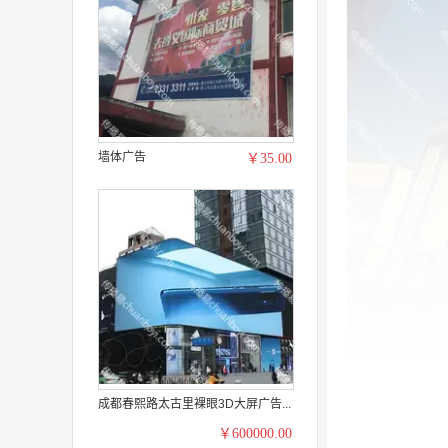
墙体广告
￥35.00
成都春熙路太古里裸眼3D大屏广告...
￥600000.00