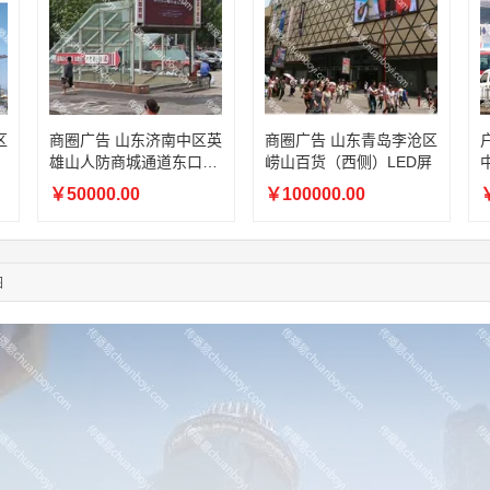
05:13:40
159****9700
联系了该媒体所在商家
08:52:47
155****6115
联系了该媒体所在商家
03:27:46
181****7631
联系了该媒体所在商家
03:18:49
173****0620
联系了该媒体所在商家
03:20:56
156****3374
联系了该媒体所在商家
03:42:33
158****0746
联系了该媒体所在商家
区
商圈广告 山东济南中区英
商圈广告 山东青岛李沧区
雄山人防商城通道东口LE
崂山百货（西侧）LED屏
01:59:39
189****2617
联系了该媒体所在商家
D屏
12:40:20
177****7961
联系了该媒体所在商家
￥50000.00
￥100000.00
￥
04:12:36
181****8167
联系了该媒体所在商家
04:16:44
181****0078
联系了该媒体所在商家
01:50:54
192****2334
联系了该媒体所在商家
图