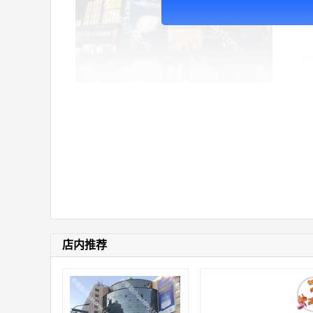
广
屏
价
店内推荐