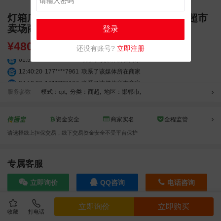
灯箱广告 河北邯郸丛台区邯郸瑞龙店阳光超市
卖场商超广告位
登录
¥
480.00
还没有账号?
立即注册
01:59:39
189****2617
联系了该媒体所在商家
12:40:20
177****7961
联系了该媒体所在商家
04:12:36
181****8167
联系了该媒体所在商家
服务参数
模式：cpt
,
分类：商超
,
地区：邯郸市
,
04:16:44
181****0078
联系了该媒体所在商家
01:50:54
192****2334
联系了该媒体所在商家
03:40:56
157****6971
联系了该媒体所在商家
资金安全
商家实名
全程监管
10:08:47
155****5272
联系了该媒体所在商家
请选择线上担保交易，线下交易资金安全不受平台保护
02:32:27
176****3456
联系了该媒体所在商家
04:09:07
182****6963
联系了该媒体所在商家
专属客服
11:44:28
130****3379
联系了该媒体所在商家
08:36:41
191****0991
联系了该媒体所在商家
立即询价
QQ咨询
电话咨询
05:24:34
186****8762
联系了该媒体所在商家
06:11:20
166****9198
联系了该媒体所在商家
立即询价
立即购买
05:17:23
182****1341
联系了该媒体所在商家
收藏
打电话
效果截图