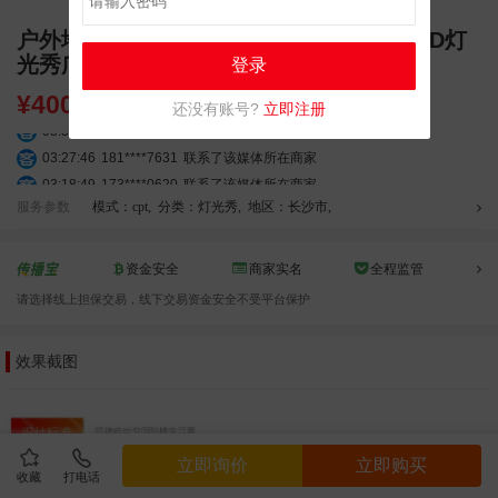
户外地标广告 长沙旺德府恺悦国际楼宇LED灯
光秀广告 应援祝福投放
登录
¥
40000.00
还没有账号?
立即注册
08:52:47
155****6115
联系了该媒体所在商家
03:27:46
181****7631
联系了该媒体所在商家
03:18:49
173****0620
联系了该媒体所在商家
03:20:56
156****3374
联系了该媒体所在商家
服务参数
模式：cpt
,
分类：灯光秀
,
地区：长沙市
,
03:42:33
158****0746
联系了该媒体所在商家
01:59:39
189****2617
联系了该媒体所在商家
资金安全
商家实名
全程监管
12:40:20
177****7961
联系了该媒体所在商家
请选择线上担保交易，线下交易资金安全不受平台保护
04:12:36
181****8167
联系了该媒体所在商家
04:16:44
181****0078
联系了该媒体所在商家
效果截图
01:50:54
192****2334
联系了该媒体所在商家
03:40:56
157****6971
联系了该媒体所在商家
10:08:47
155****5272
联系了该媒体所在商家
02:32:27
176****3456
联系了该媒体所在商家
立即询价
立即购买
04:09:07
182****6963
联系了该媒体所在商家
收藏
打电话