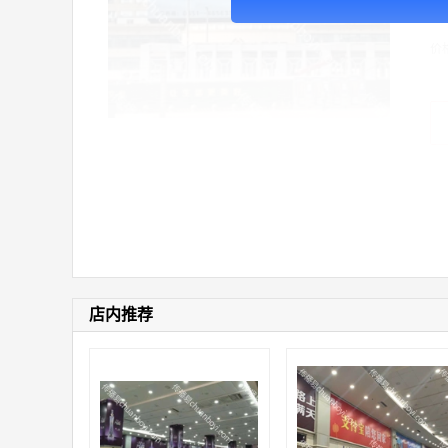
数：
价
店内推荐