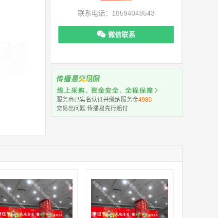
联系电话：18594048543
微信联系
机下单更便捷
服务商已实名认证并缴纳服务金
4980
交易出问题 传播易先行赔付