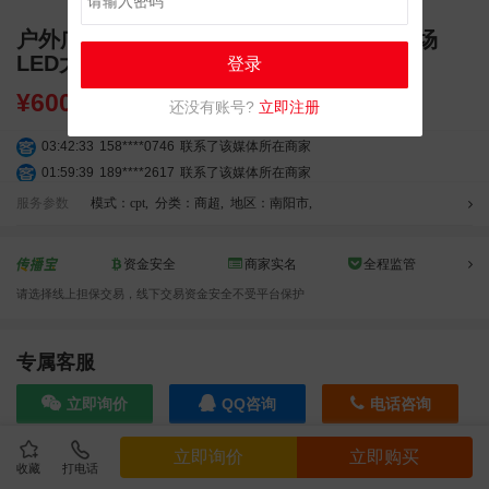
户外广告 河南南阳宛城区豪胜百货商超卖场
LED大屏广告
登录
¥
6000.00
还没有账号?
立即注册
03:42:33
158****0746
联系了该媒体所在商家
01:59:39
189****2617
联系了该媒体所在商家
12:40:20
177****7961
联系了该媒体所在商家
服务参数
模式：cpt
,
分类：商超
,
地区：南阳市
,
04:12:36
181****8167
联系了该媒体所在商家
04:16:44
181****0078
联系了该媒体所在商家
资金安全
商家实名
全程监管
01:50:54
192****2334
联系了该媒体所在商家
请选择线上担保交易，线下交易资金安全不受平台保护
03:40:56
157****6971
联系了该媒体所在商家
10:08:47
155****5272
联系了该媒体所在商家
02:32:27
176****3456
联系了该媒体所在商家
专属客服
04:09:07
182****6963
联系了该媒体所在商家
立即询价
QQ咨询
电话咨询
11:44:28
130****3379
联系了该媒体所在商家
08:36:41
191****0991
联系了该媒体所在商家
立即询价
立即购买
05:24:34
186****8762
联系了该媒体所在商家
收藏
打电话
效果截图
06:11:20
166****9198
联系了该媒体所在商家