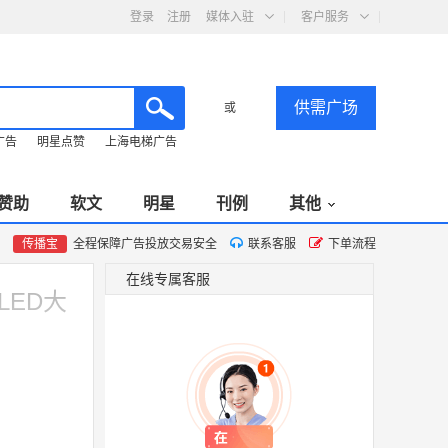
登录
注册
媒体入驻
客户服务
供需广场
或
广告
明星点赞
上海电梯广告
赞助
软文
明星
刊例
其他
传播宝
全程保障广告投放交易安全
联系客服
下单流程
在线专属客服
LED大