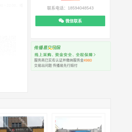
~ 22:00，播
联系电话：18594048543
微信联系
机下单更便捷
服务商已实名认证并缴纳服务金
4980
交易出问题 传播易先行赔付