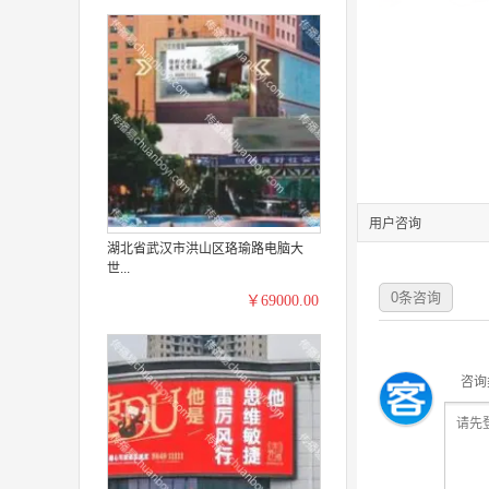
用户咨询
湖北省武汉市洪山区珞瑜路电脑大
世...
0
条咨询
￥69000.00
咨询