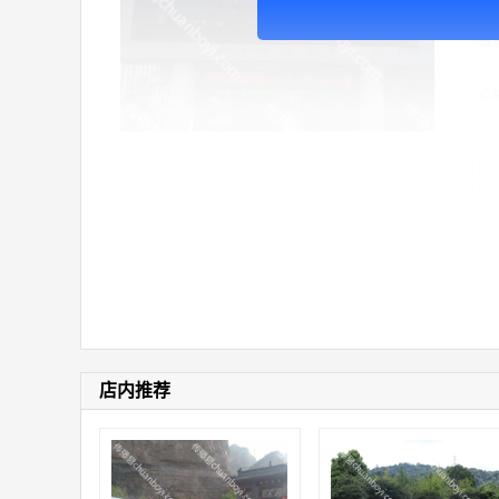
广告
放次
价
店内推荐