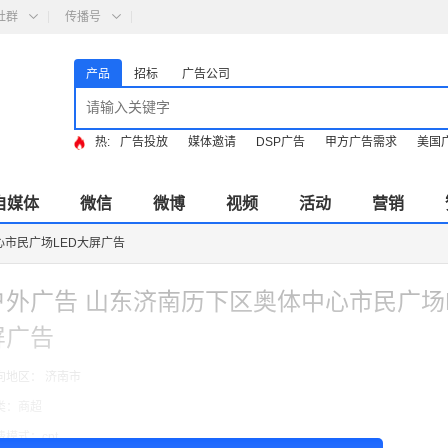
社群
传播号
产品
招标
广告公司
热:
广告投放
媒体邀请
DSP广告
甲方广告需求
美国
自媒体
微信
微博
视频
活动
营销
心市民广场LED大屏广告
户外广告 山东济南历下区奥体中心市民广场
屏广告
向地区： 济南市
类：商超
费模式：cpt