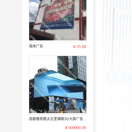
墙体广告
￥35.00
成都春熙路太古里裸眼3D大屏广告...
￥600000.00