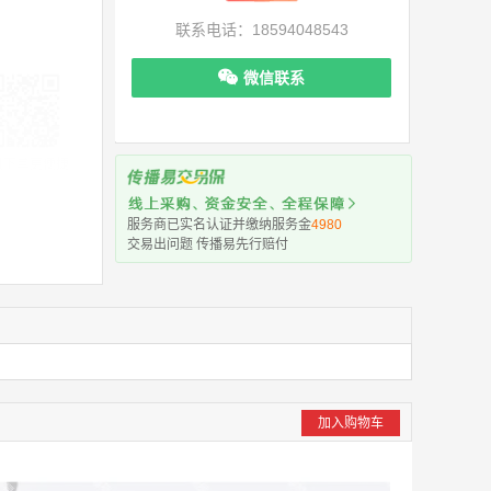
联系电话：18594048543
微信联系
机下单更便捷
服务商已实名认证并缴纳服务金
4980
交易出问题 传播易先行赔付
加入购物车