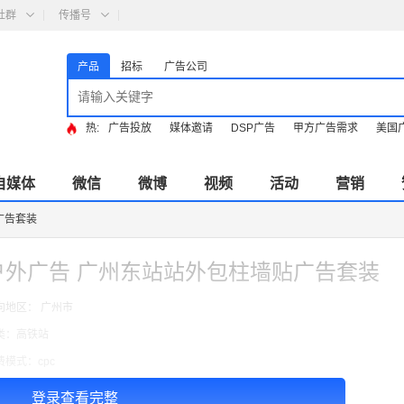
社群
传播号
产品
招标
广告公司
热:
广告投放
媒体邀请
DSP广告
甲方广告需求
美国
自媒体
微信
微博
视频
活动
营销
广告套装
户外广告 广州东站站外包柱墙贴广告套装
向地区： 广州市
类：高铁站
费模式：cpc
告投放注意事项：-
登录查看完整