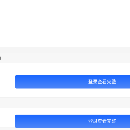
05:24:34
186****8762
联系了该媒体所在商家
05:26:28
139****8472
联系了该媒体所在商家
02:28:16
183****1249
联系了该媒体所在商家
05:13:40
159****9700
联系了该媒体所在商家
08:52:47
155****6115
联系了该媒体所在商家
03:27:46
181****7631
联系了该媒体所在商家
03:18:49
173****0620
联系了该媒体所在商家
03:20:56
156****3374
联系了该媒体所在商家
图
登录查看完整
登录查看完整