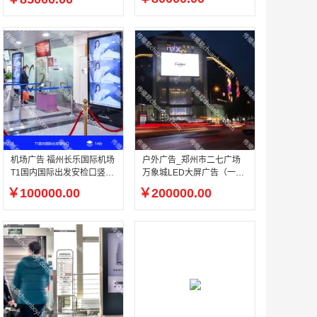
机场广告 福州长乐国际机场
户外广告_郑州市二七广场
T1国内国际出发安检口竖式
万象城LED大屏广告（一
刷屏广告
周）
￥100000.00
￥200000.00