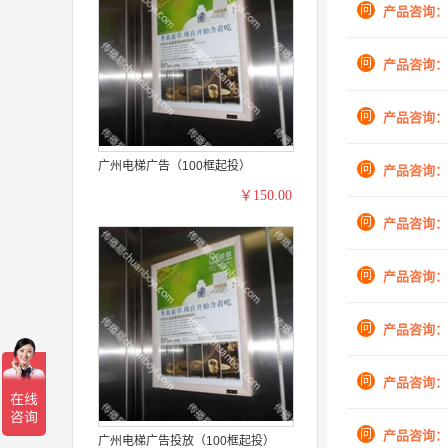
问
产品咨询：
问
产品咨询：
问
产品咨询：
广州电梯广告（100框起投）
问
产品咨询：
￥150.00
问
产品咨询：
问
产品咨询：
问
产品咨询：
问
产品咨询：
问
产品咨询：
广州电梯广告投放（100框起投）