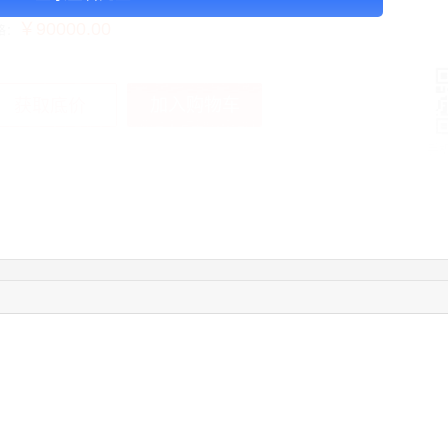
￥90000.00
格：
加入购物车
获取底价
手
03:42:33
158****0746
联系了该媒体所在商家
01:59:39
189****2617
联系了该媒体所在商家
12:40:20
177****7961
联系了该媒体所在商家
04:12:36
181****8167
联系了该媒体所在商家
04:16:44
181****0078
联系了该媒体所在商家
01:50:54
192****2334
联系了该媒体所在商家
03:40:56
157****6971
联系了该媒体所在商家
10:08:47
155****5272
联系了该媒体所在商家
02:32:27
176****3456
联系了该媒体所在商家
04:09:07
182****6963
联系了该媒体所在商家
11:44:28
130****3379
联系了该媒体所在商家
08:36:41
191****0991
联系了该媒体所在商家