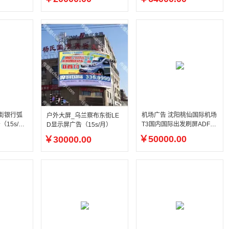
街银行弧
机场广告 沈阳桃仙国际机场
户外大屏_乌兰察布东街LE
15s/
T3国内国际出发刷屏ADF媒
D显示屏广告（15s/月）
体广告
￥50000.00
￥30000.00