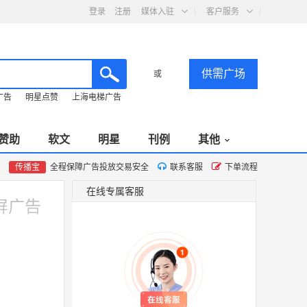
登录
注册
媒体入驻
客户服务
供需广场
或
广告
明星点赞
上海电梯广告
赞助
软文
明星
刊例
其他
传播宝
全程保障广告投放交易安全
联系客服
下单流程
在线专属客服
大屏广告