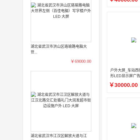
湖北省武汉市洪山区珞瑜路电脑大
世...
￥69000.00
户外大屏_车站西
形LED显示屏广告（
月）
￥30000.00
湖北省武汉市江汉区解放大道与江