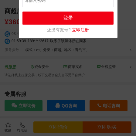
商超广告 青岛金茂湾 室内高清大屏广告
登录
¥
36000.00
还没有账号?
立即注册
03:42:33
158****0746
联系了该媒体所在商家
01:59:39
189****2617
联系了该媒体所在商家
12:40:20
177****7961
联系了该媒体所在商家
服务参数
模式：cpt
,
分类：商超
,
地区：青岛市
,
04:12:36
181****8167
联系了该媒体所在商家
04:16:44
181****0078
联系了该媒体所在商家
资金安全
商家实名
全程监管
01:50:54
192****2334
联系了该媒体所在商家
请选择线上担保交易，线下交易资金安全不受平台保护
03:40:56
157****6971
联系了该媒体所在商家
10:08:47
155****5272
联系了该媒体所在商家
02:32:27
176****3456
联系了该媒体所在商家
专属客服
04:09:07
182****6963
联系了该媒体所在商家
立即询价
QQ咨询
电话咨询
11:44:28
130****3379
联系了该媒体所在商家
08:36:41
191****0991
联系了该媒体所在商家
05:24:34
186****8762
联系了该媒体所在商家
效果截图
立即询价
立即购买
06:11:20
166****9198
联系了该媒体所在商家
收藏
打电话
05:17:23
182****1341
联系了该媒体所在商家