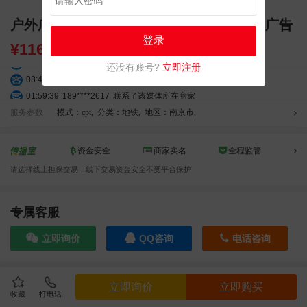
户外广告 南京地铁梯旁看板媒体 高清大屏广告
登录
¥
1164.00
03:20:56
156****3374
联系了该媒体所在商家
还没有账号?
立即注册
03:42:33
158****0746
联系了该媒体所在商家
01:59:39
189****2617
联系了该媒体所在商家
12:40:20
177****7961
联系了该媒体所在商家
服务参数
模式：cpt
,
分类：地铁
,
地区：南京市
,
04:12:36
181****8167
联系了该媒体所在商家
04:16:44
181****0078
联系了该媒体所在商家
资金安全
商家实名
全程监管
01:50:54
192****2334
联系了该媒体所在商家
请选择线上担保交易，线下交易资金安全不受平台保护
03:40:56
157****6971
联系了该媒体所在商家
10:08:47
155****5272
联系了该媒体所在商家
02:32:27
176****3456
联系了该媒体所在商家
专属客服
04:09:07
182****6963
联系了该媒体所在商家
立即询价
QQ咨询
电话咨询
11:44:28
130****3379
联系了该媒体所在商家
08:36:41
191****0991
联系了该媒体所在商家
05:24:34
186****8762
联系了该媒体所在商家
效果截图
立即询价
立即购买
06:11:20
166****9198
联系了该媒体所在商家
收藏
打电话