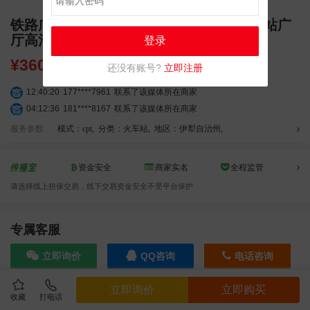
铁路广告 新疆伊犁哈萨克自治州伊宁站出站广
厅高清灯箱广告
登录
¥
3600.00
还没有账号?
立即注册
12:40:20
177****7961
联系了该媒体所在商家
04:12:36
181****8167
联系了该媒体所在商家
04:16:44
181****0078
联系了该媒体所在商家
服务参数
模式：cpt
,
分类：火车站
,
地区：伊犁自治州
,
01:50:54
192****2334
联系了该媒体所在商家
03:40:56
157****6971
联系了该媒体所在商家
资金安全
商家实名
全程监管
10:08:47
155****5272
联系了该媒体所在商家
请选择线上担保交易，线下交易资金安全不受平台保护
02:32:27
176****3456
联系了该媒体所在商家
04:09:07
182****6963
联系了该媒体所在商家
11:44:28
130****3379
联系了该媒体所在商家
专属客服
08:36:41
191****0991
联系了该媒体所在商家
立即询价
QQ咨询
电话咨询
05:24:34
186****8762
联系了该媒体所在商家
06:11:20
166****9198
联系了该媒体所在商家
立即询价
立即购买
05:17:23
182****1341
联系了该媒体所在商家
收藏
打电话
效果截图
03:00:41
153****4020
联系了该媒体所在商家