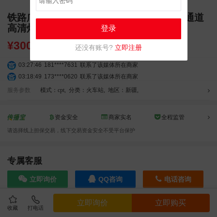
铁路广告 新疆维吾尔自治区阿克苏站出站通道
高清灯箱广告
登录
¥
3000.00
还没有账号?
立即注册
03:27:46
181****7631
联系了该媒体所在商家
03:18:49
173****0620
联系了该媒体所在商家
03:20:56
156****3374
联系了该媒体所在商家
服务参数
模式：cpt
,
分类：火车站
,
地区：新疆
,
03:42:33
158****0746
联系了该媒体所在商家
01:59:39
189****2617
联系了该媒体所在商家
资金安全
商家实名
全程监管
12:40:20
177****7961
联系了该媒体所在商家
请选择线上担保交易，线下交易资金安全不受平台保护
04:12:36
181****8167
联系了该媒体所在商家
04:16:44
181****0078
联系了该媒体所在商家
01:50:54
192****2334
联系了该媒体所在商家
专属客服
03:40:56
157****6971
联系了该媒体所在商家
立即询价
QQ咨询
电话咨询
10:08:47
155****5272
联系了该媒体所在商家
02:32:27
176****3456
联系了该媒体所在商家
立即询价
立即购买
04:09:07
182****6963
联系了该媒体所在商家
收藏
打电话
效果截图
11:44:28
130****3379
联系了该媒体所在商家