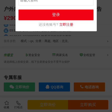
户外广告 北京来福士广场大屏 高清屏幕广告
登录
¥
290000.00
03:27:46
181****7631
联系了该媒体所在商家
还没有账号?
立即注册
03:18:49
173****0620
联系了该媒体所在商家
03:20:56
156****3374
联系了该媒体所在商家
服务参数
模式：cpt
,
分类：商超
,
地区：北京
,
03:42:33
158****0746
联系了该媒体所在商家
01:59:39
189****2617
联系了该媒体所在商家
12:40:20
177****7961
联系了该媒体所在商家
资金安全
商家实名
全程监管
04:12:36
181****8167
联系了该媒体所在商家
请选择线上担保交易，线下交易资金安全不受平台保护
04:16:44
181****0078
联系了该媒体所在商家
01:50:54
192****2334
联系了该媒体所在商家
专属客服
03:40:56
157****6971
联系了该媒体所在商家
10:08:47
155****5272
联系了该媒体所在商家
立即询价
QQ咨询
电话咨询
02:32:27
176****3456
联系了该媒体所在商家
04:09:07
182****6963
联系了该媒体所在商家
11:44:28
130****3379
联系了该媒体所在商家
效果截图
立即询价
立即购买
收藏
打电话
08:36:41
191****0991
联系了该媒体所在商家