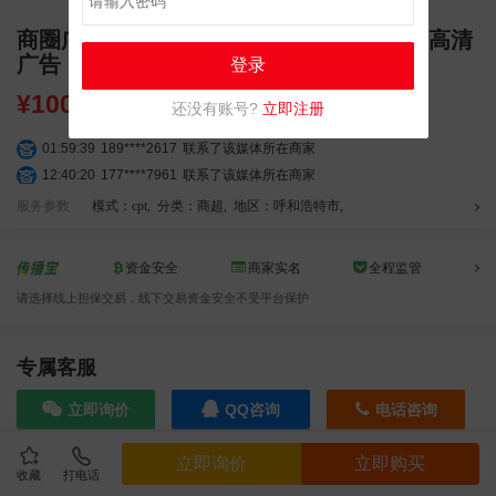
商圈广告 内蒙古呼和浩特维多利桥体大屏 高清
广告
登录
¥
100000.00
还没有账号?
立即注册
01:59:39
189****2617
联系了该媒体所在商家
12:40:20
177****7961
联系了该媒体所在商家
04:12:36
181****8167
联系了该媒体所在商家
服务参数
模式：cpt
,
分类：商超
,
地区：呼和浩特市
,
04:16:44
181****0078
联系了该媒体所在商家
01:50:54
192****2334
联系了该媒体所在商家
资金安全
商家实名
全程监管
03:40:56
157****6971
联系了该媒体所在商家
请选择线上担保交易，线下交易资金安全不受平台保护
10:08:47
155****5272
联系了该媒体所在商家
02:32:27
176****3456
联系了该媒体所在商家
04:09:07
182****6963
联系了该媒体所在商家
专属客服
11:44:28
130****3379
联系了该媒体所在商家
立即询价
QQ咨询
电话咨询
08:36:41
191****0991
联系了该媒体所在商家
05:24:34
186****8762
联系了该媒体所在商家
立即询价
立即购买
06:11:20
166****9198
联系了该媒体所在商家
收藏
打电话
效果截图
05:17:23
182****1341
联系了该媒体所在商家