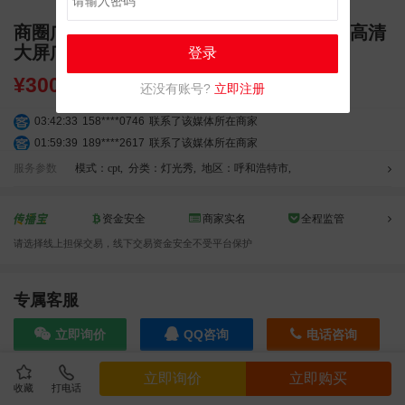
商圈广告 内蒙古呼和浩特首府广场灯光秀 高清
大屏广告
登录
¥
30000.00
还没有账号?
立即注册
03:42:33
158****0746
联系了该媒体所在商家
01:59:39
189****2617
联系了该媒体所在商家
12:40:20
177****7961
联系了该媒体所在商家
服务参数
模式：cpt
,
分类：灯光秀
,
地区：呼和浩特市
,
04:12:36
181****8167
联系了该媒体所在商家
04:16:44
181****0078
联系了该媒体所在商家
资金安全
商家实名
全程监管
01:50:54
192****2334
联系了该媒体所在商家
请选择线上担保交易，线下交易资金安全不受平台保护
03:40:56
157****6971
联系了该媒体所在商家
10:08:47
155****5272
联系了该媒体所在商家
02:32:27
176****3456
联系了该媒体所在商家
专属客服
04:09:07
182****6963
联系了该媒体所在商家
立即询价
QQ咨询
电话咨询
11:44:28
130****3379
联系了该媒体所在商家
08:36:41
191****0991
联系了该媒体所在商家
立即询价
立即购买
05:24:34
186****8762
联系了该媒体所在商家
收藏
打电话
效果截图
10:41:47
139****8472
联系了该媒体所在商家