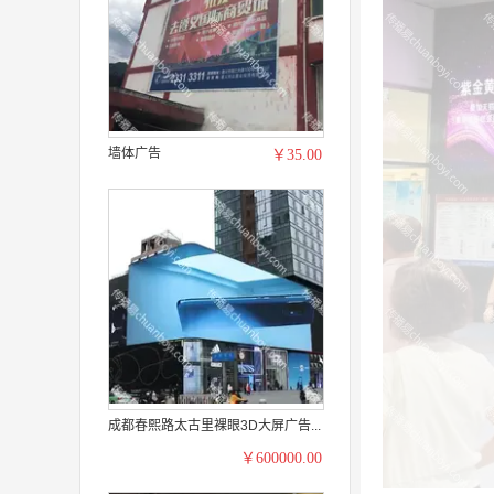
墙体广告
￥35.00
成都春熙路太古里裸眼3D大屏广告...
￥600000.00