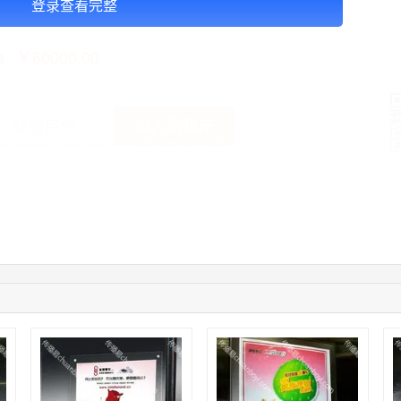
登录查看完整
告投放注意事项：以上：4周的价格，媒体尺寸(W*H)：4.3m×2.60m（H）
￥60000.00
格：
加入购物车
获取底价
手
04:16:44
181****0078
联系了该媒体所在商家
01:50:54
192****2334
联系了该媒体所在商家
03:40:56
157****6971
联系了该媒体所在商家
10:08:47
155****5272
联系了该媒体所在商家
02:32:27
176****3456
联系了该媒体所在商家
04:09:07
182****6963
联系了该媒体所在商家
11:44:28
130****3379
联系了该媒体所在商家
08:36:41
191****0991
联系了该媒体所在商家
05:24:34
186****8762
联系了该媒体所在商家