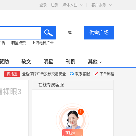
登录
注册
媒体入驻
客户服务
供需广场
或
广告
明星点赞
上海电梯广告
赞助
软文
明星
刊例
其他
传播宝
全程保障广告投放交易安全
联系客服
下单流程
在线专属客服
清裸眼3