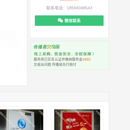
联系电话：18594048543
微信联系
机下单更便捷
服务商已实名认证并缴纳服务金
4980
交易出问题 传播易先行赔付