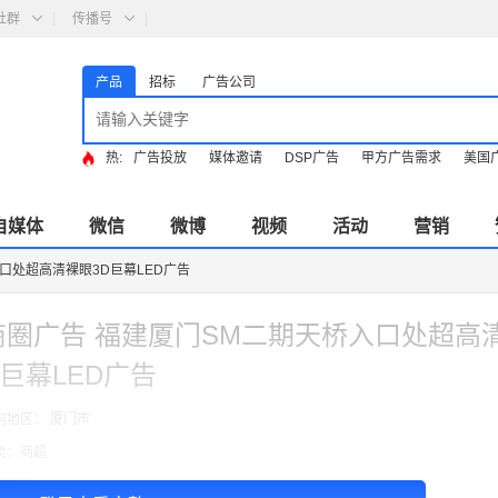
社群
传播号
产品
招标
广告公司
热:
广告投放
媒体邀请
DSP广告
甲方广告需求
美国
自媒体
微信
微博
视频
活动
营销
口处超高清裸眼3D巨幕LED广告
商圈广告 福建厦门SM二期天桥入口处超高
D巨幕LED广告
向地区： 厦门市
类：商超
费模式：cpt