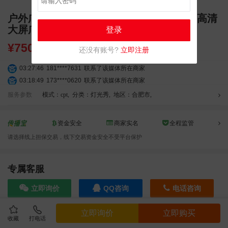
户外广告 安徽合肥正大广场摩天轮灯光秀 高清
大屏广告
登录
¥
75000.00
还没有账号?
立即注册
03:27:46
181****7631
联系了该媒体所在商家
03:18:49
173****0620
联系了该媒体所在商家
03:20:56
156****3374
联系了该媒体所在商家
服务参数
模式：cpt
,
分类：灯光秀
,
地区：合肥市
,
03:42:33
158****0746
联系了该媒体所在商家
01:59:39
189****2617
联系了该媒体所在商家
资金安全
商家实名
全程监管
12:40:20
177****7961
联系了该媒体所在商家
请选择线上担保交易，线下交易资金安全不受平台保护
04:12:36
181****8167
联系了该媒体所在商家
04:16:44
181****0078
联系了该媒体所在商家
01:50:54
192****2334
联系了该媒体所在商家
专属客服
03:40:56
157****6971
联系了该媒体所在商家
立即询价
QQ咨询
电话咨询
10:08:47
155****5272
联系了该媒体所在商家
02:32:27
176****3456
联系了该媒体所在商家
立即询价
立即购买
04:09:07
182****6963
联系了该媒体所在商家
收藏
打电话
效果截图
11:44:28
130****3379
联系了该媒体所在商家