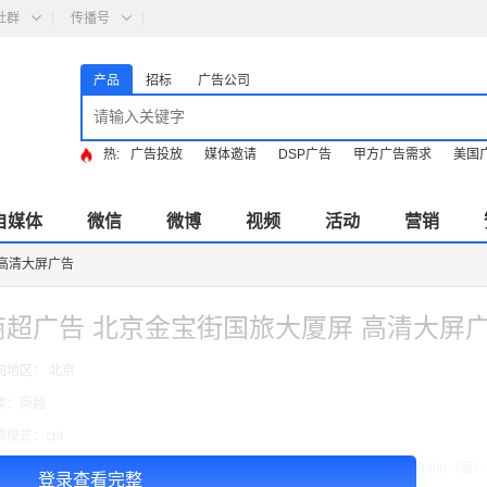
社群
传播号
产品
招标
广告公司
热:
广告投放
媒体邀请
DSP广告
甲方广告需求
美国
自媒体
微信
微博
视频
活动
营销
 高清大屏广告
商超广告 北京金宝街国旅大厦屏 高清大屏
向地区： 北京
类：商超
费模式：cpt
告投放注意事项：以上：4周的价格，媒体尺寸(W*H)：14.616m（宽）×23.8m（高）=
登录查看完整