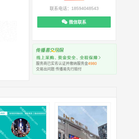
联系电话：18594048543
微信联系
机下单更便捷
服务商已实名认证并缴纳服务金
4980
交易出问题 传播易先行赔付