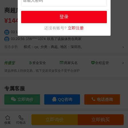
商超广告 深圳湾区之心屏 高清大屏广告
登录
¥
144900.00
还没有账号?
立即注册
03:18:49
173****0620
联系了该媒体所在商家
03:20:56
156****3374
联系了该媒体所在商家
03:42:33
158****0746
联系了该媒体所在商家
服务参数
模式：cpt
,
分类：商超
,
地区：深圳市
,
01:59:39
189****2617
联系了该媒体所在商家
12:40:20
177****7961
联系了该媒体所在商家
资金安全
商家实名
全程监管
04:12:36
181****8167
联系了该媒体所在商家
请选择线上担保交易，线下交易资金安全不受平台保护
04:16:44
181****0078
联系了该媒体所在商家
01:50:54
192****2334
联系了该媒体所在商家
03:40:56
157****6971
联系了该媒体所在商家
专属客服
10:08:47
155****5272
联系了该媒体所在商家
立即询价
QQ咨询
电话咨询
02:32:27
176****3456
联系了该媒体所在商家
04:09:07
182****6963
联系了该媒体所在商家
11:44:28
130****3379
联系了该媒体所在商家
效果截图
立即询价
立即购买
08:36:41
191****0991
联系了该媒体所在商家
收藏
打电话