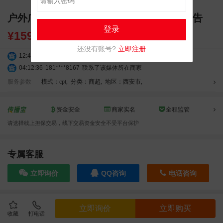
户外广告 西安钟楼世纪金花屏 高清大屏广告
登录
¥
159600.00
还没有账号?
立即注册
12:40:20
177****7961
联系了该媒体所在商家
04:12:36
181****8167
联系了该媒体所在商家
04:16:44
181****0078
联系了该媒体所在商家
服务参数
模式：cpt
,
分类：商超
,
地区：西安市
,
01:50:54
192****2334
联系了该媒体所在商家
03:40:56
157****6971
联系了该媒体所在商家
资金安全
商家实名
全程监管
10:08:47
155****5272
联系了该媒体所在商家
请选择线上担保交易，线下交易资金安全不受平台保护
02:32:27
176****3456
联系了该媒体所在商家
04:09:07
182****6963
联系了该媒体所在商家
11:44:28
130****3379
联系了该媒体所在商家
专属客服
08:36:41
191****0991
联系了该媒体所在商家
立即询价
QQ咨询
电话咨询
05:24:34
186****8762
联系了该媒体所在商家
06:11:20
166****9198
联系了该媒体所在商家
05:17:23
182****1341
联系了该媒体所在商家
效果截图
立即询价
立即购买
05:13:40
159****9700
联系了该媒体所在商家
收藏
打电话