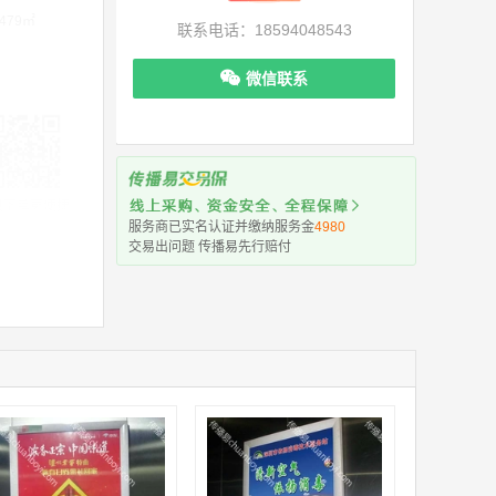
479㎡
联系电话：18594048543
微信联系
机下单更便捷
服务商已实名认证并缴纳服务金
4980
交易出问题 传播易先行赔付