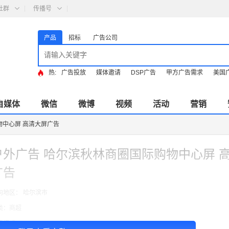
社群
传播号
产品
招标
广告公司
热:
广告投放
媒体邀请
DSP广告
甲方广告需求
美国
自媒体
微信
微博
视频
活动
营销
物中心屏 高清大屏广告
户外广告 哈尔滨秋林商圈国际购物中心屏 
广告
向地区： 哈尔滨市
类：商超
费模式：cpt