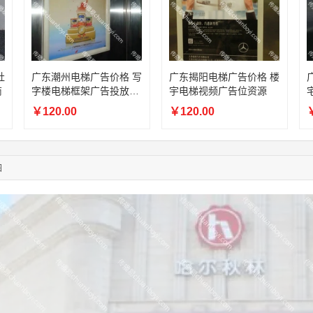
11:44:28
130****3379
联系了该媒体所在商家
08:36:41
191****0991
联系了该媒体所在商家
05:24:34
186****8762
联系了该媒体所在商家
10:41:47
139****8472
联系了该媒体所在商家
02:28:16
183****1249
联系了该媒体所在商家
社
广东潮州电梯广告价格 写
广东揭阳电梯广告价格 楼
商
字楼电梯框架广告投放费
宇电梯视频广告位资源
05:13:40
159****9700
联系了该媒体所在商家
用
08:52:47
155****6115
联系了该媒体所在商家
￥120.00
￥120.00
￥
03:27:46
181****7631
联系了该媒体所在商家
03:18:49
173****0620
联系了该媒体所在商家
03:20:56
156****3374
联系了该媒体所在商家
图
03:42:33
158****0746
联系了该媒体所在商家