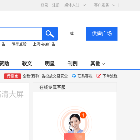
登录
注册
媒体入驻
客户服务
供需广场
或
广告
明星点赞
上海电梯广告
赞助
软文
明星
刊例
其他
传播宝
全程保障广告投放交易安全
联系客服
下单流程
在线专属客服
高清大屏