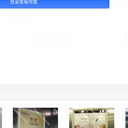
登录查看完整
告投放注意事项：以上：1周的价格，媒体尺寸(W*H)：16.64m（宽）×28.8m（高）=
￥94500.00
格：
加入购物车
获取底价
手
01:59:39
189****2617
联系了该媒体所在商家
12:40:20
177****7961
联系了该媒体所在商家
04:12:36
181****8167
联系了该媒体所在商家
04:16:44
181****0078
联系了该媒体所在商家
01:50:54
192****2334
联系了该媒体所在商家
03:40:56
157****6971
联系了该媒体所在商家
10:08:47
155****5272
联系了该媒体所在商家
02:32:27
176****3456
联系了该媒体所在商家
04:09:07
182****6963
联系了该媒体所在商家