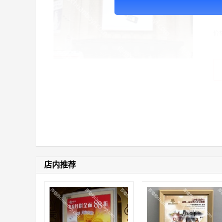
广
价
店内推荐