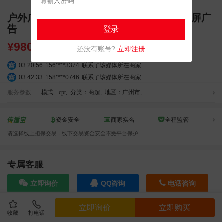
户外广告 广州白云凯德广场LED屏 高清大屏广
告
登录
¥
98000.00
还没有账号?
立即注册
03:20:56
156****3374
联系了该媒体所在商家
03:42:33
158****0746
联系了该媒体所在商家
01:59:39
189****2617
联系了该媒体所在商家
服务参数
模式：cpt
,
分类：商超
,
地区：广州市
,
12:40:20
177****7961
联系了该媒体所在商家
04:12:36
181****8167
联系了该媒体所在商家
资金安全
商家实名
全程监管
04:16:44
181****0078
联系了该媒体所在商家
请选择线上担保交易，线下交易资金安全不受平台保护
01:50:54
192****2334
联系了该媒体所在商家
03:40:56
157****6971
联系了该媒体所在商家
10:08:47
155****5272
联系了该媒体所在商家
专属客服
02:32:27
176****3456
联系了该媒体所在商家
04:09:07
182****6963
联系了该媒体所在商家
立即询价
QQ咨询
电话咨询
11:44:28
130****3379
联系了该媒体所在商家
08:36:41
191****0991
联系了该媒体所在商家
立即询价
立即购买
收藏
打电话
效果截图
05:24:34
186****8762
联系了该媒体所在商家