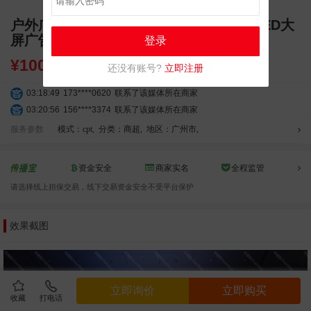
户外广告 广州番禺大学城GOGO新天地LED大
屏广告
登录
¥
10000.00
还没有账号?
立即注册
03:18:49
173****0620
联系了该媒体所在商家
03:20:56
156****3374
联系了该媒体所在商家
03:42:33
158****0746
联系了该媒体所在商家
服务参数
模式：cpt
,
分类：商超
,
地区：广州市
,
01:59:39
189****2617
联系了该媒体所在商家
12:40:20
177****7961
联系了该媒体所在商家
资金安全
商家实名
全程监管
04:12:36
181****8167
联系了该媒体所在商家
请选择线上担保交易，线下交易资金安全不受平台保护
04:16:44
181****0078
联系了该媒体所在商家
01:50:54
192****2334
联系了该媒体所在商家
效果截图
03:40:56
157****6971
联系了该媒体所在商家
10:08:47
155****5272
联系了该媒体所在商家
02:32:27
176****3456
联系了该媒体所在商家
04:09:07
182****6963
联系了该媒体所在商家
立即询价
立即购买
11:44:28
130****3379
联系了该媒体所在商家
收藏
打电话
08:36:41
191****0991
联系了该媒体所在商家