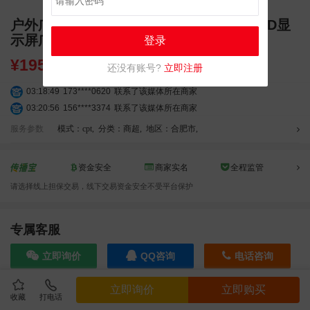
户外广告 安徽合肥政务区安徽广电中心LED显
示屏广告投放
登录
¥
19500.00
还没有账号?
立即注册
03:18:49
173****0620
联系了该媒体所在商家
03:20:56
156****3374
联系了该媒体所在商家
03:42:33
158****0746
联系了该媒体所在商家
服务参数
模式：cpt
,
分类：商超
,
地区：合肥市
,
01:59:39
189****2617
联系了该媒体所在商家
12:40:20
177****7961
联系了该媒体所在商家
资金安全
商家实名
全程监管
04:12:36
181****8167
联系了该媒体所在商家
请选择线上担保交易，线下交易资金安全不受平台保护
04:16:44
181****0078
联系了该媒体所在商家
01:50:54
192****2334
联系了该媒体所在商家
03:40:56
157****6971
联系了该媒体所在商家
专属客服
10:08:47
155****5272
联系了该媒体所在商家
立即询价
QQ咨询
电话咨询
02:32:27
176****3456
联系了该媒体所在商家
04:09:07
182****6963
联系了该媒体所在商家
立即询价
立即购买
11:44:28
130****3379
联系了该媒体所在商家
收藏
打电话
效果截图
08:36:41
191****0991
联系了该媒体所在商家