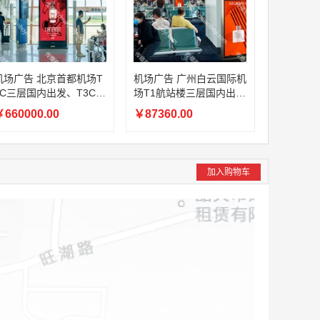
机场广告 北京首都机场T
机场广告 广州白云国际机
3C三层国内出发、T3C二
场T1航站楼三层国内出
层国内夹层、T3C一层国
发、一层国内中转、出发
660000.00
￥87360.00
内远机位出发，T3D二层
及主楼到达厅机场电视广
国内出发LED刷屏广告
告
加入购物车