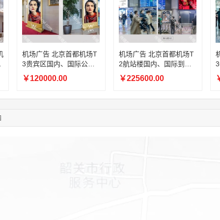
05:24:34
186****8762
联系了该媒体所在商家
06:11:20
166****9198
联系了该媒体所在商家
05:17:23
182****1341
联系了该媒体所在商家
05:13:40
159****9700
联系了该媒体所在商家
08:52:47
155****6115
联系了该媒体所在商家
机
机场广告 北京首都机场T
机场广告 北京首都机场T
息
3贵宾区国内、国际公共
2航站楼国内、国际到达
03:27:46
181****7631
联系了该媒体所在商家
电
区域电子刷屏广告
出口上方LED大屏广告
03:18:49
173****0620
联系了该媒体所在商家
￥120000.00
￥225600.00
￥
03:20:56
156****3374
联系了该媒体所在商家
03:42:33
158****0746
联系了该媒体所在商家
01:59:39
189****2617
联系了该媒体所在商家
图
12:40:20
177****7961
联系了该媒体所在商家