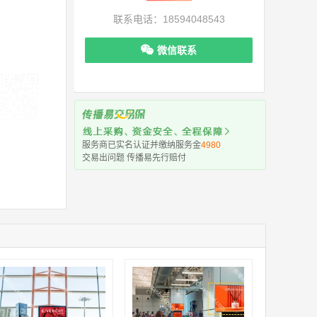
联系电话：18594048543
微信联系
机下单更便捷
服务商已实名认证并缴纳服务金
4980
交易出问题 传播易先行赔付