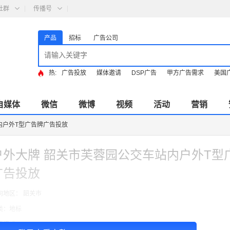
社群
传播号
产品
招标
广告公司
热:
广告投放
媒体邀请
DSP广告
甲方广告需求
美国
自媒体
微信
微博
视频
活动
营销
内户外T型广告牌广告投放
户外大牌 韶关市芙蓉园公交车站内户外T型
广告投放
向地区： 韶关市
类：地标
费模式：cpt