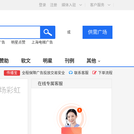
登录
注册
媒体入驻
客户服务
供需广场
或
广告
明星点赞
上海电梯广告
赞助
软文
明星
刊例
其他
传播宝
全程保障广告投放交易安全
联系客服
下单流程
在线专属客服
场彩虹