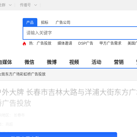
社群
传播号
产品
招标
广告公司
热:
广告投放
媒体邀请
DSP广告
甲方广告需求
美国
自媒体
微信
微博
视频
活动
营销
大街东方广场彩虹桥广告投放
户外大牌 长春市吉林大路与洋浦大街东方广
桥广告投放
向地区： 长春市
类：商超
费模式：cpt