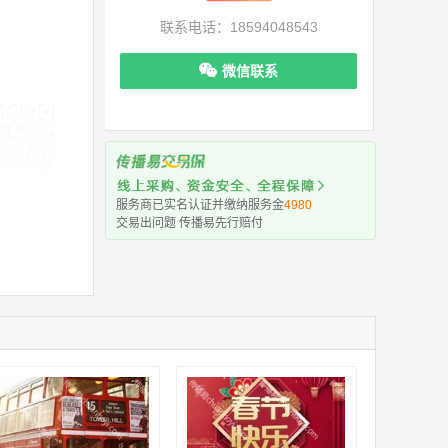
联系电话：18594048543
微信联系
机下单更便捷
服务商已实名认证并缴纳服务金
4980
交易出问题 传播易先行赔付