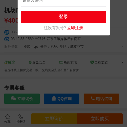
机场广告 攀枝花机场 行李提取显示屏广告
登录
¥
40000.00
还没有账号?
立即注册
03:20:56
156****3374
联系了该媒体所在商家
03:42:33
158****0746
联系了该媒体所在商家
01:59:39
189****2617
联系了该媒体所在商家
服务参数
模式：cpt
,
分类：机场
,
地区：攀枝花市
,
12:40:20
177****7961
联系了该媒体所在商家
04:12:36
181****8167
联系了该媒体所在商家
资金安全
商家实名
全程监管
04:16:44
181****0078
联系了该媒体所在商家
请选择线上担保交易，线下交易资金安全不受平台保护
01:50:54
192****2334
联系了该媒体所在商家
03:40:56
157****6971
联系了该媒体所在商家
10:08:47
155****5272
联系了该媒体所在商家
专属客服
02:32:27
176****3456
联系了该媒体所在商家
立即询价
QQ咨询
电话咨询
04:09:07
182****6963
联系了该媒体所在商家
11:44:28
130****3379
联系了该媒体所在商家
08:36:41
191****0991
联系了该媒体所在商家
效果截图
立即询价
立即购买
05:24:34
186****8762
联系了该媒体所在商家
收藏
打电话