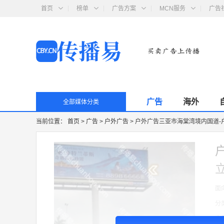
首页
榜单
广告方案
MCN服务
广告
广告
海外
全部媒体分类
当前位置：
首页
>
广告
>
户外广告
>
户外广告三亚市海棠湾境内国道-
面
分
收