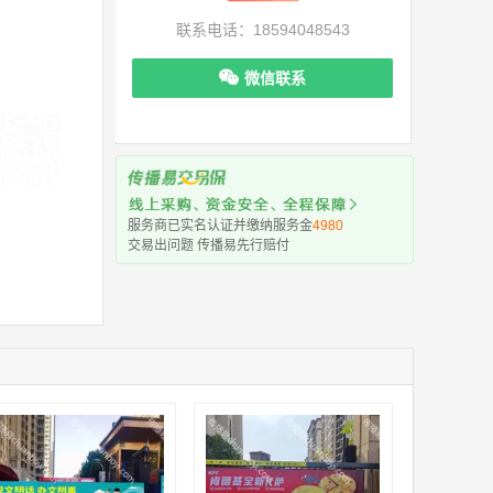
联系电话：18594048543
微信联系
机下单更便捷
服务商已实名认证并缴纳服务金
4980
交易出问题 传播易先行赔付