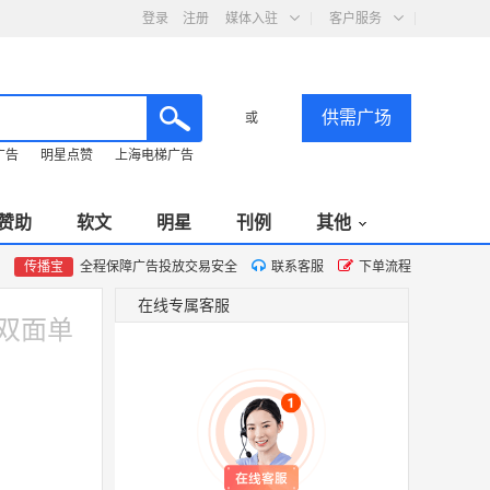
登录
注册
媒体入驻
客户服务
供需广场
或
广告
明星点赞
上海电梯广告
赞助
软文
明星
刊例
其他
传播宝
全程保障广告投放交易安全
联系客服
下单流程
在线专属客服
5双面单