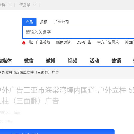
社群
传播号
产品
招标
广告公司
热:
广告投放
媒体邀请
DSP广告
甲方广告需求
美国
自媒体
微信
微博
视频
活动
营销
户外立柱-5双面单立柱（三面翻）广告
户外广告三亚市海棠湾境内国道-户外立柱-
立柱（三面翻）广告
向地区： 海南
类：地标
费模式：cpt