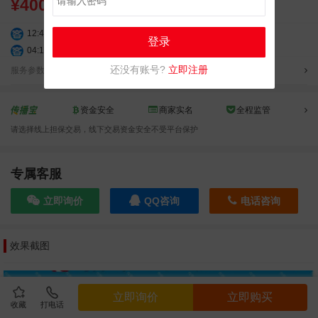
¥
4000.00
12:40:20
177****7961
联系了该媒体所在商家
登录
04:12:36
181****8167
联系了该媒体所在商家
04:16:44
181****0078
联系了该媒体所在商家
还没有账号?
立即注册
服务参数
模式：cpt
,
分类：高铁站
,
地区：江苏
,
01:50:54
192****2334
联系了该媒体所在商家
03:40:56
157****6971
联系了该媒体所在商家
资金安全
商家实名
全程监管
10:08:47
155****5272
联系了该媒体所在商家
请选择线上担保交易，线下交易资金安全不受平台保护
02:32:27
176****3456
联系了该媒体所在商家
04:09:07
182****6963
联系了该媒体所在商家
11:44:28
130****3379
联系了该媒体所在商家
专属客服
08:36:41
191****0991
联系了该媒体所在商家
立即询价
QQ咨询
电话咨询
05:24:34
186****8762
联系了该媒体所在商家
06:11:20
166****9198
联系了该媒体所在商家
05:17:23
182****1341
联系了该媒体所在商家
效果截图
03:00:41
153****4020
联系了该媒体所在商家
05:19:34
150****6182
联系了该媒体所在商家
03:27:46
181****7631
联系了该媒体所在商家
立即询价
立即购买
收藏
打电话
03:18:49
173****0620
联系了该媒体所在商家