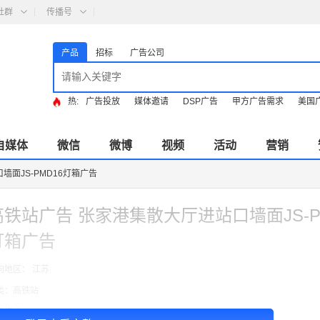
社群
传播号
产品
招标
广告公司
热:
广告投放
媒体邀请
DSP广告
甲方广告需求
美国
自媒体
微信
微博
视频
活动
营销
面JS-PMD16灯箱广告
高铁站广告 张家港集散大厅进站口墙面JS-P
灯箱广告
向地区： 江苏
类：高铁站
费模式：cpt