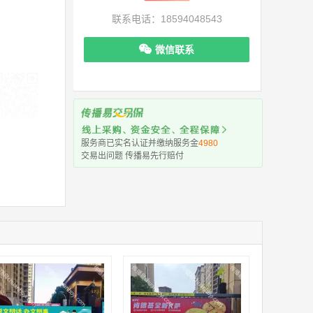
联系电话：18594048543
微信联系
机下单更便捷
服务商已实名认证并缴纳服务金
4980
交易出问题 传播易先行赔付