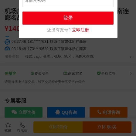
机场广告 乌鲁木齐天山国际机场出发区2L南连
廊名品大道LED媒体广告
登录
¥
1400000.00
还没有账号?
立即注册
08:52:47
155****6115
联系了该媒体所在商家
03:27:46
181****7631
联系了该媒体所在商家
03:18:49
173****0620
联系了该媒体所在商家
03:20:56
156****3374
联系了该媒体所在商家
服务参数
模式：cpt
,
分类：机场
,
地区：乌鲁木齐市
,
03:42:33
158****0746
联系了该媒体所在商家
01:59:39
189****2617
联系了该媒体所在商家
资金安全
商家实名
全程监管
12:40:20
177****7961
联系了该媒体所在商家
请选择线上担保交易，线下交易资金安全不受平台保护
04:12:36
181****8167
联系了该媒体所在商家
04:16:44
181****0078
联系了该媒体所在商家
01:50:54
192****2334
联系了该媒体所在商家
专属客服
03:40:56
157****6971
联系了该媒体所在商家
立即询价
QQ咨询
电话咨询
10:08:47
155****5272
联系了该媒体所在商家
02:32:27
176****3456
联系了该媒体所在商家
立即询价
立即购买
04:09:07
182****6963
联系了该媒体所在商家
收藏
打电话
效果截图
11:44:28
130****3379
联系了该媒体所在商家