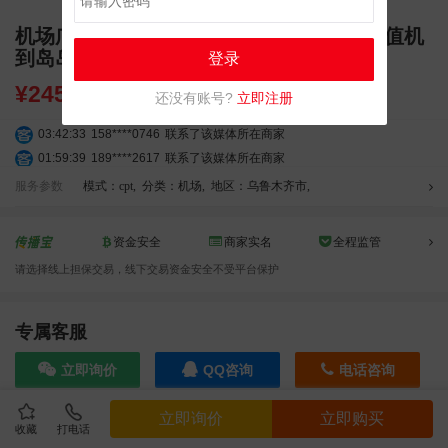
机场广告 乌鲁木齐天山国际机场出发去3L值机
到岛岛头灯箱媒体广告
登录
¥
2450000.00
还没有账号?
立即注册
03:42:33
158****0746
联系了该媒体所在商家
01:59:39
189****2617
联系了该媒体所在商家
12:40:20
177****7961
联系了该媒体所在商家
服务参数
模式：cpt
,
分类：机场
,
地区：乌鲁木齐市
,
04:12:36
181****8167
联系了该媒体所在商家
04:16:44
181****0078
联系了该媒体所在商家
资金安全
商家实名
全程监管
01:50:54
192****2334
联系了该媒体所在商家
请选择线上担保交易，线下交易资金安全不受平台保护
03:40:56
157****6971
联系了该媒体所在商家
10:08:47
155****5272
联系了该媒体所在商家
02:32:27
176****3456
联系了该媒体所在商家
专属客服
04:09:07
182****6963
联系了该媒体所在商家
立即询价
QQ咨询
电话咨询
11:44:28
130****3379
联系了该媒体所在商家
08:36:41
191****0991
联系了该媒体所在商家
立即询价
立即购买
05:24:34
186****8762
联系了该媒体所在商家
收藏
打电话
效果截图
05:26:28
139****8472
联系了该媒体所在商家