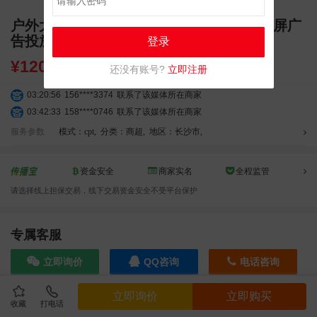
户外大屏 长沙黄兴路步行街 黄兴广场LED屏广
告投放
登录
¥
120000.00
还没有账号?
立即注册
03:20:56
156****3374
联系了该媒体所在商家
03:42:33
158****0746
联系了该媒体所在商家
01:59:39
189****2617
联系了该媒体所在商家
服务参数
模式：cpt
,
分类：商超
,
地区：长沙市
,
12:40:20
177****7961
联系了该媒体所在商家
04:12:36
181****8167
联系了该媒体所在商家
资金安全
商家实名
全程监管
04:16:44
181****0078
联系了该媒体所在商家
请选择线上担保交易，线下交易资金安全不受平台保护
01:50:54
192****2334
联系了该媒体所在商家
03:40:56
157****6971
联系了该媒体所在商家
10:08:47
155****5272
联系了该媒体所在商家
专属客服
02:32:27
176****3456
联系了该媒体所在商家
立即询价
QQ咨询
电话咨询
04:09:07
182****6963
联系了该媒体所在商家
11:44:28
130****3379
联系了该媒体所在商家
立即询价
立即购买
08:36:41
191****0991
联系了该媒体所在商家
收藏
打电话
效果截图
05:24:34
186****8762
联系了该媒体所在商家