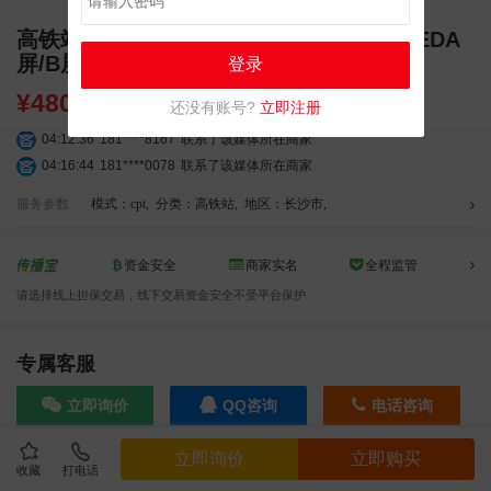
高铁站广告 长沙高铁南站东广场 候车厅LEDA
屏/B屏广告投放
登录
¥
48000.00
还没有账号?
立即注册
04:12:36
181****8167
联系了该媒体所在商家
04:16:44
181****0078
联系了该媒体所在商家
01:50:54
192****2334
联系了该媒体所在商家
服务参数
模式：cpt
,
分类：高铁站
,
地区：长沙市
,
03:40:56
157****6971
联系了该媒体所在商家
10:08:47
155****5272
联系了该媒体所在商家
资金安全
商家实名
全程监管
02:32:27
176****3456
联系了该媒体所在商家
04:09:07
182****6963
联系了该媒体所在商家
请选择线上担保交易，线下交易资金安全不受平台保护
11:44:28
130****3379
联系了该媒体所在商家
08:36:41
191****0991
联系了该媒体所在商家
专属客服
05:24:34
186****8762
联系了该媒体所在商家
06:11:20
166****9198
联系了该媒体所在商家
立即询价
QQ咨询
电话咨询
05:17:23
182****1341
联系了该媒体所在商家
03:00:41
153****4020
联系了该媒体所在商家
立即询价
立即购买
收藏
打电话
效果截图
05:19:34
150****6182
联系了该媒体所在商家