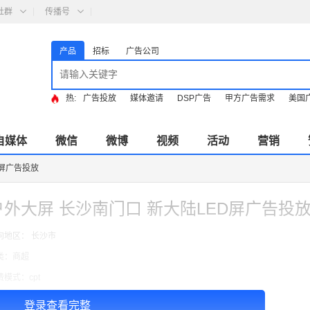
社群
传播号
产品
招标
广告公司
热:
广告投放
媒体邀请
DSP广告
甲方广告需求
美国
自媒体
微信
微博
视频
活动
营销
D屏广告投放
户外大屏 长沙南门口 新大陆LED屏广告投
向地区： 长沙市
类：商超
费模式：cpt
告投放注意事项：以上价格按月合作
登录查看完整