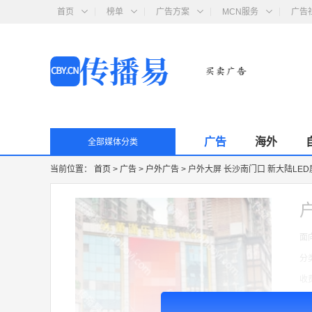
首页
榜单
广告方案
MCN服务
广告
广告
海外
全部媒体分类
当前位置：
首页
>
广告
>
户外广告
>
户外大屏 长沙南门口 新大陆LE
面
分
收
广