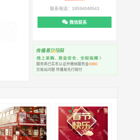
联系电话：18594048543
微信联系
机下单更便捷
服务商已实名认证并缴纳服务金
4980
交易出问题 传播易先行赔付