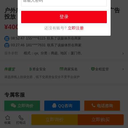
户外广告 厦门百脑汇电子城户外LED大屏广告
投放
登录
¥
400000.00
还没有账号?
立即注册
08:52:47
155****6115
联系了该媒体所在商家
03:27:46
181****7631
联系了该媒体所在商家
03:18:49
173****0620
联系了该媒体所在商家
服务参数
模式：cpt
,
分类：商超
,
地区：厦门市
,
03:20:56
156****3374
联系了该媒体所在商家
03:42:33
158****0746
联系了该媒体所在商家
资金安全
商家实名
全程监管
01:59:39
189****2617
联系了该媒体所在商家
请选择线上担保交易，线下交易资金安全不受平台保护
12:40:20
177****7961
联系了该媒体所在商家
04:12:36
181****8167
联系了该媒体所在商家
03:23:40
136****6152
联系了该媒体所在商家
专属客服
04:16:44
181****0078
联系了该媒体所在商家
立即询价
QQ咨询
电话咨询
01:50:54
192****2334
联系了该媒体所在商家
03:40:56
157****6971
联系了该媒体所在商家
立即询价
立即购买
10:08:47
155****5272
联系了该媒体所在商家
收藏
打电话
效果截图
02:32:27
176****3456
联系了该媒体所在商家