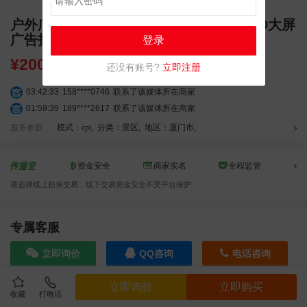
户外广告 厦门招商海上世界1号门户外LED大屏
广告投放
登录
¥
200000.00
还没有账号?
立即注册
03:42:33
158****0746
联系了该媒体所在商家
01:59:39
189****2617
联系了该媒体所在商家
12:40:20
177****7961
联系了该媒体所在商家
服务参数
模式：cpt
,
分类：景区
,
地区：厦门市
,
04:12:36
181****8167
联系了该媒体所在商家
04:16:44
181****0078
联系了该媒体所在商家
资金安全
商家实名
全程监管
01:50:54
192****2334
联系了该媒体所在商家
请选择线上担保交易，线下交易资金安全不受平台保护
03:40:56
157****6971
联系了该媒体所在商家
10:08:47
155****5272
联系了该媒体所在商家
02:32:27
176****3456
联系了该媒体所在商家
专属客服
04:09:07
182****6963
联系了该媒体所在商家
立即询价
QQ咨询
电话咨询
11:44:28
130****3379
联系了该媒体所在商家
08:36:41
191****0991
联系了该媒体所在商家
立即询价
立即购买
05:24:34
186****8762
联系了该媒体所在商家
收藏
打电话
效果截图
06:11:20
166****9198
联系了该媒体所在商家