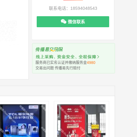
联系电话：18594048543
微信联系
机下单更便捷
服务商已实名认证并缴纳服务金
4980
交易出问题 传播易先行赔付