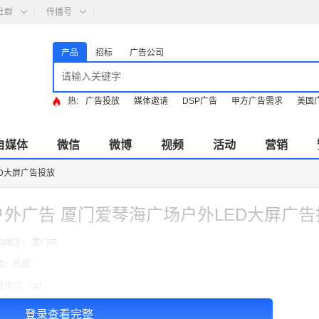
社群
传播号
产品
招标
广告公司
热:
广告投放
媒体邀请
DSP广告
甲方广告需求
美国
自媒体
微信
微博
视频
活动
营销
D大屏广告投放
户外广告 厦门爱琴海广场户外LED大屏广告
向地区： 厦门市
类：商超
费模式：cpt
告投放注意事项：以上价格是刊例价
登录查看完整