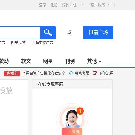
登录
注册
媒体入驻
客户服务
供需广场
或
广告
明星点赞
上海电梯广告
赞助
软文
明星
刊例
其他
传播宝
全程保障广告投放交易安全
联系客服
下单流程
在线专属客服
投放