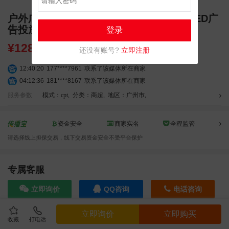
户外广告 广州江南西富力海珠城海珠区-LED广
告投放
登录
¥
128000.00
还没有账号?
立即注册
12:40:20
177****7961
联系了该媒体所在商家
04:12:36
181****8167
联系了该媒体所在商家
04:16:44
181****0078
联系了该媒体所在商家
服务参数
模式：cpt
,
分类：商超
,
地区：广州市
,
01:50:54
192****2334
联系了该媒体所在商家
03:40:56
157****6971
联系了该媒体所在商家
资金安全
商家实名
全程监管
10:08:47
155****5272
联系了该媒体所在商家
请选择线上担保交易，线下交易资金安全不受平台保护
02:32:27
176****3456
联系了该媒体所在商家
04:09:07
182****6963
联系了该媒体所在商家
11:44:28
130****3379
联系了该媒体所在商家
专属客服
08:36:41
191****0991
联系了该媒体所在商家
立即询价
QQ咨询
电话咨询
05:24:34
186****8762
联系了该媒体所在商家
06:11:20
166****9198
联系了该媒体所在商家
立即询价
立即购买
05:17:23
182****1341
联系了该媒体所在商家
收藏
打电话
效果截图
03:00:41
153****4020
联系了该媒体所在商家