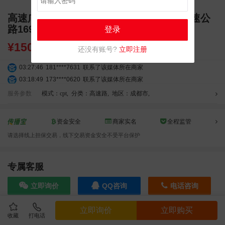
高速广告 成南高速G42线成都至南充段高速公
路169.72KM天桥广告
登录
¥
150000.00
还没有账号?
立即注册
03:27:46
181****7631
联系了该媒体所在商家
03:18:49
173****0620
联系了该媒体所在商家
03:20:56
156****3374
联系了该媒体所在商家
服务参数
模式：cpt
,
分类：高速路
,
地区：成都市
,
03:42:33
158****0746
联系了该媒体所在商家
01:59:39
189****2617
联系了该媒体所在商家
资金安全
商家实名
全程监管
12:40:20
177****7961
联系了该媒体所在商家
请选择线上担保交易，线下交易资金安全不受平台保护
04:12:36
181****8167
联系了该媒体所在商家
04:16:44
181****0078
联系了该媒体所在商家
01:50:54
192****2334
联系了该媒体所在商家
专属客服
03:40:56
157****6971
联系了该媒体所在商家
立即询价
QQ咨询
电话咨询
10:08:47
155****5272
联系了该媒体所在商家
02:32:27
176****3456
联系了该媒体所在商家
立即询价
立即购买
04:09:07
182****6963
联系了该媒体所在商家
收藏
打电话
效果截图
11:44:28
130****3379
联系了该媒体所在商家