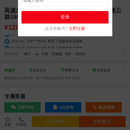
高速广告 成南高速G42线成都至南充段高速公
路195KM遂宁前 单立柱广告
登录
¥
120000.00
还没有账号?
立即注册
05:24:34
186****8762
联系了该媒体所在商家
10:41:47
139****8472
联系了该媒体所在商家
02:28:16
183****1249
联系了该媒体所在商家
05:13:40
159****9700
联系了该媒体所在商家
服务参数
模式：cpt
,
分类：高速路
,
地区：成都市
,
08:52:47
155****6115
联系了该媒体所在商家
03:27:46
181****7631
联系了该媒体所在商家
资金安全
商家实名
全程监管
03:18:49
173****0620
联系了该媒体所在商家
请选择线上担保交易，线下交易资金安全不受平台保护
03:20:56
156****3374
联系了该媒体所在商家
03:42:33
158****0746
联系了该媒体所在商家
专属客服
01:59:39
189****2617
联系了该媒体所在商家
12:40:20
177****7961
联系了该媒体所在商家
立即询价
QQ咨询
电话咨询
04:12:36
181****8167
联系了该媒体所在商家
04:16:44
181****0078
联系了该媒体所在商家
立即询价
立即购买
01:50:54
192****2334
联系了该媒体所在商家
收藏
打电话
效果截图