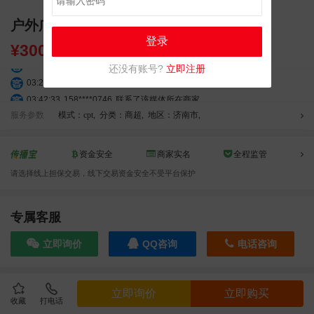
户外广告 济南印象城LED大屏广告投放
登录
¥
30000.00
03:18:49
173****0620
联系了该媒体所在商家
还没有账号?
立即注册
03:20:56
156****3374
联系了该媒体所在商家
03:42:33
158****0746
联系了该媒体所在商家
01:59:39
189****2617
联系了该媒体所在商家
服务参数
模式：cpt
,
分类：商超
,
地区：济南市
,
12:40:20
177****7961
联系了该媒体所在商家
04:12:36
181****8167
联系了该媒体所在商家
资金安全
商家实名
全程监管
04:16:44
181****0078
联系了该媒体所在商家
请选择线上担保交易，线下交易资金安全不受平台保护
01:50:54
192****2334
联系了该媒体所在商家
03:40:56
157****6971
联系了该媒体所在商家
10:08:47
155****5272
联系了该媒体所在商家
专属客服
02:32:27
176****3456
联系了该媒体所在商家
立即询价
QQ咨询
电话咨询
04:09:07
182****6963
联系了该媒体所在商家
11:44:28
130****3379
联系了该媒体所在商家
08:36:41
191****0991
联系了该媒体所在商家
效果截图
立即询价
立即购买
05:24:34
186****8762
联系了该媒体所在商家
收藏
打电话