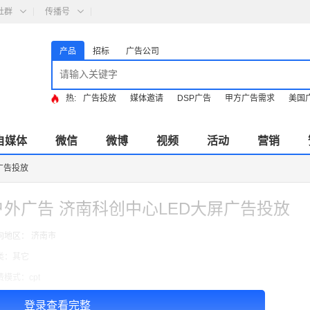
社群
传播号
产品
招标
广告公司
热:
广告投放
媒体邀请
DSP广告
甲方广告需求
美国
自媒体
微信
微博
视频
活动
营销
广告投放
户外广告 济南科创中心LED大屏广告投放
向地区： 济南市
类：其它
费模式：cpt
告投放注意事项：以上价格按周合作
登录查看完整