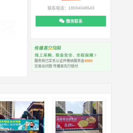
联系电话：18594048543
微信联系
机下单更便捷
服务商已实名认证并缴纳服务金
4980
交易出问题 传播易先行赔付