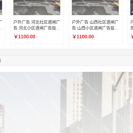
05:24:34
186****8762
联系了该媒体所在商家
05:26:28
139****8472
联系了该媒体所在商家
02:28:16
183****1249
联系了该媒体所在商家
广
户外广告 河北社区道闸广
户外广告 山西社区道闸广
05:13:40
159****9700
联系了该媒体所在商家
放
告 河北小区道闸广告投放
告 山西小区道闸广告投放
08:52:47
155****6115
联系了该媒体所在商家
价格
价格
￥1100.00
￥1100.00
￥
03:27:46
181****7631
联系了该媒体所在商家
03:18:49
173****0620
联系了该媒体所在商家
03:20:56
156****3374
联系了该媒体所在商家
03:42:33
158****0746
联系了该媒体所在商家
图